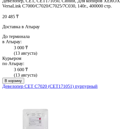
Девелопер, CET, CET171050, Синий, Для копиров XEROX
VersaLink C7000/C7020/C7025/7C030, 140г., 400000 стр.
20 485 ₸
Доставка в Атырау
До терминала
в Атырау:
3 000 ₸
(13 августа)
Курьером
по Атырау:
3 600 ₸
(13 августа)
В корзину
Девелопер CET C7020 (CET171051) пурпурный