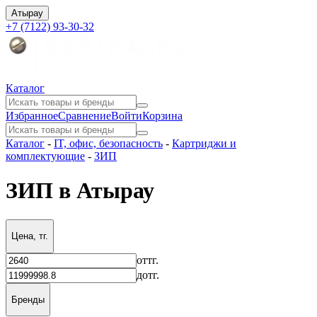
Атырау
+7 (7122) 93-30-32
Каталог
Избранное
Сравнение
Войти
Корзина
Каталог
-
IT, офис, безопасность
-
Картриджи и
комплектующие
-
ЗИП
ЗИП в Атырау
Цена, тг.
от
тг.
до
тг.
Бренды