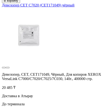
В корзину
Девелопер CET C7020 (CET171049) чёрный
Девелопер, CET, CET171049, Чёрный, Для копиров XEROX
VersaLink C7000/C7020/C7025/7C030, 140г., 400000 стр.
20 485 ₸
Доставка в Атырау
До терминала