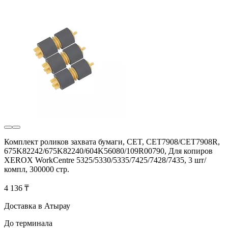
Комплект роликов захвата бумаги, CET, CET7908/CET7908R,
675K82242/675K82240/604K56080/109R00790, Для копиров
XEROX WorkCentre 5325/5330/5335/7425/7428/7435, 3 шт/
компл, 300000 стр.
4 136 ₸
Доставка в Атырау
До терминала