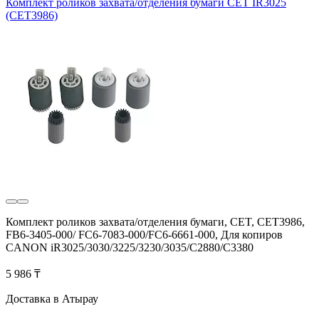
Комплект роликов захвата/отделения бумаги CET IR3025
(CET3986)
Комплект роликов захвата/отделения бумаги, CET, CET3986,
FB6-3405-000/ FC6-7083-000/FC6-6661-000, Для копиров
CANON iR3025/3030/3225/3230/3035/C2880/C3380
5 986 ₸
Доставка в Атырау