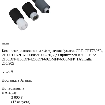
Комплект роликов захвата/отделения бумаги, CET, CET7806R,
2F909171/2HN06080/2F906230, Для принтеров KYOCERA
2100DN/4100DN/4200DN/6025MFP/6030MFP, TASKalfa
255/305
5 629 ₸
Доставка в Атырау
До терминала
в Атырау:
3 000 ₸
(13 августа)