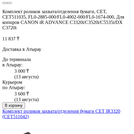
Комплект роликов захвата/отделения бумаги, CET,
CET511035, FL0-2885-000/FL0-4002-000/FL0-1674-000, Для
копиров CANON iR ADVANCE C3320i/C3520i/C5535i/DX
C3720i
11 837 ₸
Доставка в Атырау
До терминала
в Атырау:
3 000 ₸
(13 августа)
Курьером
по Атырау:
3 600 ₸
(13 августа)
В корзину
Комплект роликов захвата/отделения бумаги CET IR3320
(CET511042)