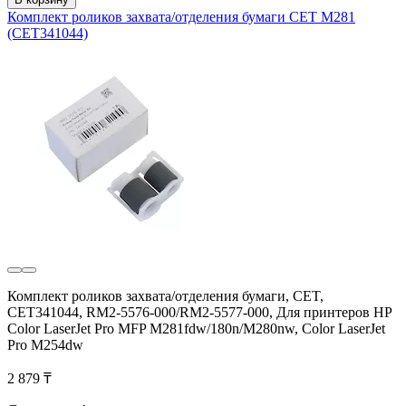
Комплект роликов захвата/отделения бумаги CET M281
(CET341044)
Комплект роликов захвата/отделения бумаги, CET,
CET341044, RM2-5576-000/RM2-5577-000, Для принтеров HP
Color LaserJet Pro MFP M281fdw/180n/M280nw, Color LaserJet
Pro M254dw
2 879 ₸