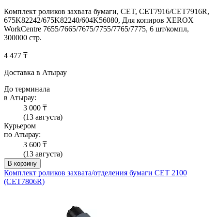
Комплект роликов захвата бумаги, CET, CET7916/CET7916R,
675K82242/675K82240/604K56080, Для копиров XEROX
WorkCentre 7655/7665/7675/7755/7765/7775, 6 шт/компл,
300000 стр.
4 477 ₸
Доставка в Атырау
До терминала
в Атырау:
3 000 ₸
(13 августа)
Курьером
по Атырау:
3 600 ₸
(13 августа)
В корзину
Комплект роликов захвата/отделения бумаги CET 2100
(CET7806R)