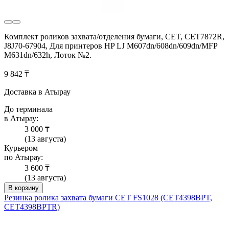
Комплект роликов захвата/отделения бумаги, CET, CET7872R,
J8J70-67904, Для принтеров HP LJ M607dn/608dn/609dn/MFP
M631dn/632h, Лоток №2.
9 842 ₸
Доставка в Атырау
До терминала
в Атырау:
3 000 ₸
(13 августа)
Курьером
по Атырау:
3 600 ₸
(13 августа)
В корзину
Резинка ролика захвата бумаги CET FS1028 (CET4398BPT,
CET4398BPTR)