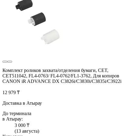
Комплект роликов захвата/отделения бумаги, CET,
CET511042, FL4-0763/ FL4-0762/FL1-3762, Для копиров
CANON iR ADVANCE DX C3826i/C3830i/C3835i/C3922i
12 979 ₸
Доставка в Атырау
До терминала
в Атырау:
3 000 ₸
(13 августа)