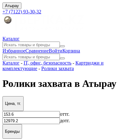
Атырау
+7 (7122) 93-30-32
Каталог
Избранное
Сравнение
Войти
Корзина
Каталог
-
IT, офис, безопасность
-
Картриджи и
комплектующие
-
Ролики захвата
Ролики захвата в Атырау
Цена, тг.
от
тг.
до
тг.
Бренды