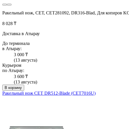
Ракельный нож, СЕТ, CET281092, DR316-Blad, Для копиров 
8 028 ₸
Доставка в Атырау
До терминала
в Атырау:
3 000 ₸
(13 августа)
Курьером
по Атырау:
3 600 ₸
(13 августа)
В корзину
Ракельный нож СЕТ DR512-Blade (CET7016U)