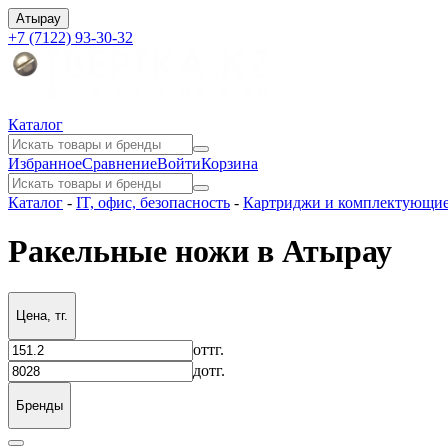
Атырау
+7 (7122) 93-30-32
Каталог
Избранное
Сравнение
Войти
Корзина
Каталог
-
IT, офис, безопасность
-
Картриджи и комплектующи
Ракельные ножи в Атырау
Цена, тг.
от
тг.
до
тг.
Бренды