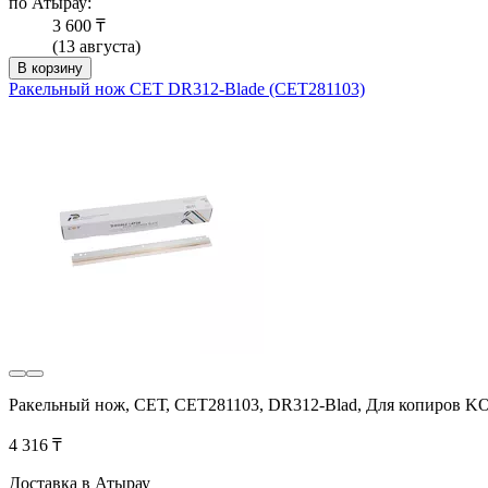
по Атырау:
3 600 ₸
(13 августа)
В корзину
Ракельный нож СЕТ DR312-Blade (CET281103)
Ракельный нож, СЕТ, CET281103, DR312-Blad, Для копиров 
4 316 ₸
Доставка в Атырау