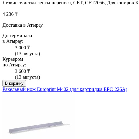
Лезвие очистки ленты переноса, CET, CET7056, Для копиров
4 236 ₸
Доставка в Атырау
До терминала
в Атырау:
3 000 ₸
(13 августа)
Курьером
по Атырау:
3 600 ₸
(13 августа)
В корзину
Ракельный нож Europrint M402 (для картриджа EPC-226A)