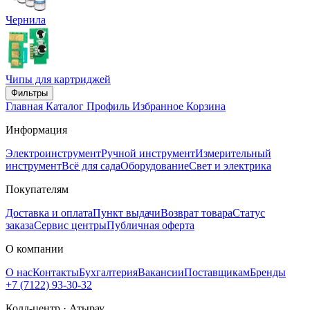
Чернила
Чипы для картриджей
Фильтры
Главная
Каталог
Профиль
Избранное
Корзина
Информация
Электроинструмент
Ручной инструмент
Измерительный
инструмент
Всё для сада
Оборудование
Свет и электрика
Покупателям
Доставка и оплата
Пункт выдачи
Возврат товара
Статус
заказа
Сервис центры
Публичная оферта
О компании
О нас
Контакты
Бухгалтерия
Вакансии
Поставщикам
Бренды
+7 (7122) 93-30-32
Колл-центр · Атырау