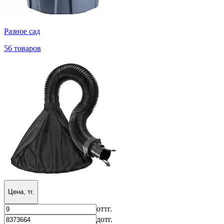
Разное сад
56 товаров
Цена, тг.
от
тг.
до
тг.