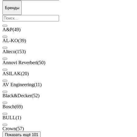
Бренды
A&P
(49)
AL-KO
(39)
Alteco
(153)
Annovi Reverberi
(50)
ASILAK
(20)
AV Engineering
(11)
Black&Decker
(52)
Bosch
(69)
BULL
(1)
Crown
(57)
Показать ещё 101