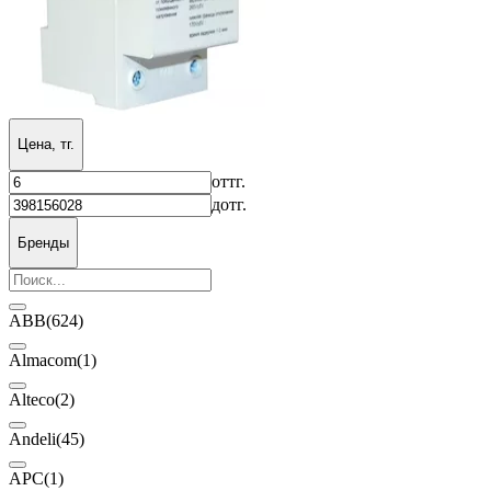
Цена, тг.
от
тг.
до
тг.
Бренды
ABB
(624)
Almacom
(1)
Alteco
(2)
Andeli
(45)
APC
(1)