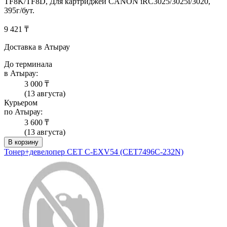
TF8K/TF8D, Для картриджей CANON iRC3025/3025i/3020,
395г/бут.
9 421 ₸
Доставка в Атырау
До терминала
в Атырау:
3 000 ₸
(13 августа)
Курьером
по Атырау:
3 600 ₸
(13 августа)
В корзину
Тонер+девелопер CET C-EXV54 (CET7496C-232N)