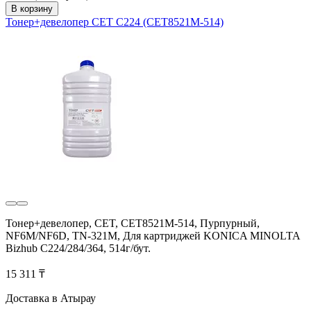
В корзину
Тонер+девелопер CET C224 (CET8521M-514)
Тонер+девелопер, CET, CET8521M-514, Пурпурный,
NF6M/NF6D, TN-321M, Для картриджей KONICA MINOLTA
Bizhub C224/284/364, 514г/бут.
15 311 ₸
Доставка в Атырау