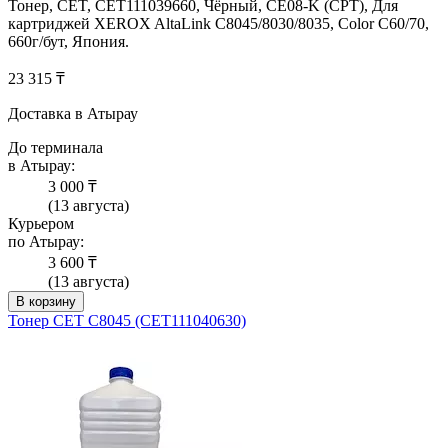
Тонер, CET, CET111039660, Чёрный, CE08-K (CPT), Для
картриджей XEROX AltaLink C8045/8030/8035, Color C60/70,
660г/бут, Япония.
23 315 ₸
Доставка в Атырау
До терминала
в Атырау:
3 000 ₸
(13 августа)
Курьером
по Атырау:
3 600 ₸
(13 августа)
В корзину
Тонер CET C8045 (CET111040630)