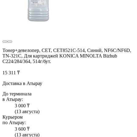
Тонер+девелопер, CET, CET8521C-514, Синий, NF6C/NF6D,
TN-321C, Для картриджей KONICA MINOLTA Bizhub
C224/284/364, 514г/бут.
15 311 ₸
Доставка в Атырау
До терминала
в Атырау:
3 000 ₸
(13 августа)
Курьером
по Атырау:
3 600 ₸
(13 августа)