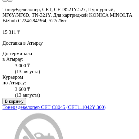
Тонер+девелопер, CET, CET8521Y-527, Пурпурный,
NF6Y/NF6D, TN-321Y, Для картриджей KONICA MINOLTA
Bizhub C224/284/364, 527г/бут.
15 311 ₸
Доставка в Атырау
До терминала
в Атырау:
3 000 ₸
(13 августа)
Курьером
по Атырау:
3 600 ₸
(13 августа)
В корзину
Тонер+девелопер CET C8045 (CET111042Y-360)