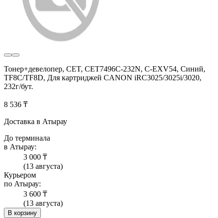
Тонер+девелопер, CET, CET7496C-232N, C-EXV54, Синий,
TF8C/TF8D, Для картриджей CANON iRC3025/3025i/3020,
232г/бут.
8 536 ₸
Доставка в Атырау
До терминала
в Атырау:
3 000 ₸
(13 августа)
Курьером
по Атырау:
3 600 ₸
(13 августа)
В корзину