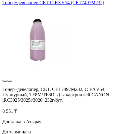
Тонер+девелопер CET C-EXV54 (CET7497M232)
Тонер+девелопер, CET, CET7497M232, C-EXV54,
Пурпурный, TF8M/TF8D, Для картриджей CANON
iRC3025/3025i/3020, 232г/бут.
8 551 ₸
Доставка в Атырау
До терминала