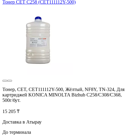
Тонер CET C258 (CET111112Y-500)
Тонер, CET, CET111112Y-500, Жёлтый, NF8Y, TN-324, Для
картриджей KONICA MINOLTA Bizhub C258/C308/C368,
500г/бут.
15 205 ₸
Доставка в Атырау
До терминала