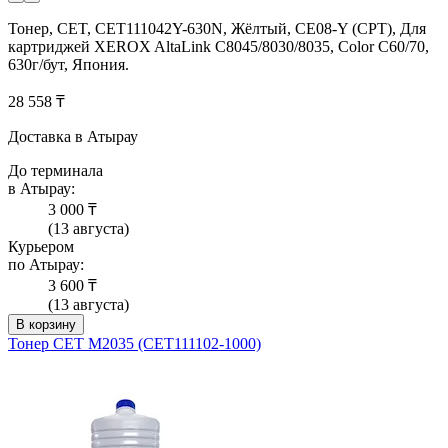
Тонер, CET, CET111042Y-630N, Жёлтый, CE08-Y (CPT), Для
картриджей XEROX AltaLink C8045/8030/8035, Color C60/70,
630г/бут, Япония.
28 558 ₸
Доставка в Атырау
До терминала
в Атырау:
3 000 ₸
(13 августа)
Курьером
по Атырау:
3 600 ₸
(13 августа)
В корзину
Тонер CET M2035 (CET111102-1000)