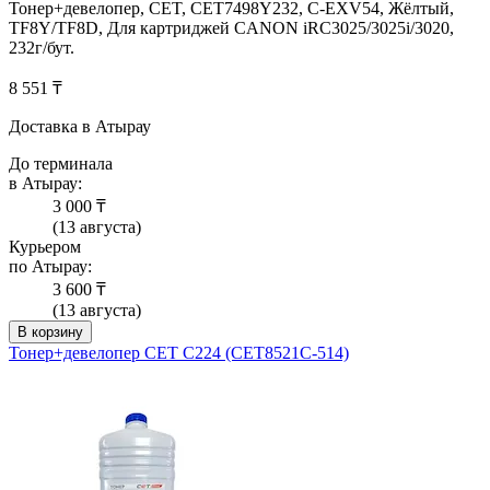
Тонер+девелопер, CET, CET7498Y232, C-EXV54, Жёлтый,
TF8Y/TF8D, Для картриджей CANON iRC3025/3025i/3020,
232г/бут.
8 551 ₸
Доставка в Атырау
До терминала
в Атырау:
3 000 ₸
(13 августа)
Курьером
по Атырау:
3 600 ₸
(13 августа)
В корзину
Тонер+девелопер CET C224 (CET8521C-514)