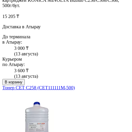
картриджей KONICA MINOLTA Bizhub C258/C308/C368,
500г/бут.
15 205 ₸
Доставка в Атырау
До терминала
в Атырау:
3 000 ₸
(13 августа)
Курьером
по Атырау:
3 600 ₸
(13 августа)
В корзину
Тонер CET C258 (CET111111M-500)