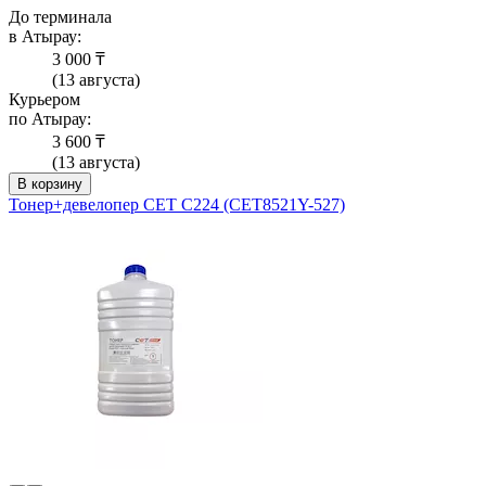
До терминала
в Атырау:
3 000 ₸
(13 августа)
Курьером
по Атырау:
3 600 ₸
(13 августа)
В корзину
Тонер+девелопер CET C224 (CET8521Y-527)