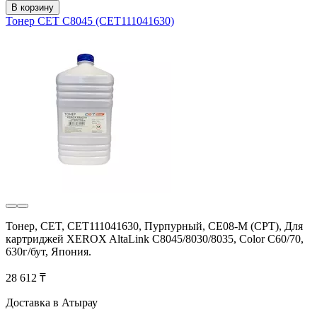
В корзину
Тонер CET C8045 (CET111041630)
Тонер, CET, CET111041630, Пурпурный, CE08-M (CPT), Для
картриджей XEROX AltaLink C8045/8030/8035, Color C60/70,
630г/бут, Япония.
28 612 ₸
Доставка в Атырау