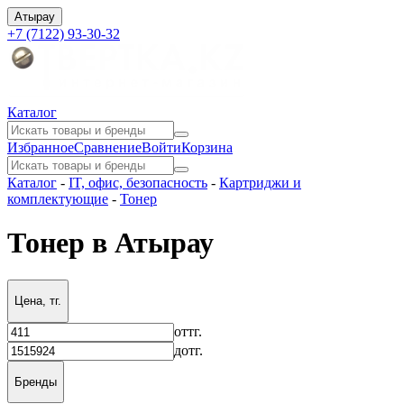
Атырау
+7 (7122) 93-30-32
Каталог
Избранное
Сравнение
Войти
Корзина
Каталог
-
IT, офис, безопасность
-
Картриджи и
комплектующие
-
Тонер
Тонер в Атырау
Цена, тг.
от
тг.
до
тг.
Бренды