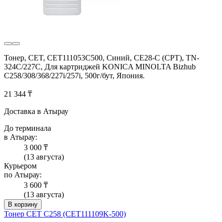
Тонер, CET, CET111053C500, Синий, CE28-C (CPT), TN-
324C/227C, Для картриджей KONICA MINOLTA Bizhub
C258/308/368/227i/257i, 500г/бут, Япония.
21 344 ₸
Доставка в Атырау
До терминала
в Атырау:
3 000 ₸
(13 августа)
Курьером
по Атырау:
3 600 ₸
(13 августа)
В корзину
Тонер CET C258 (CET111109K-500)