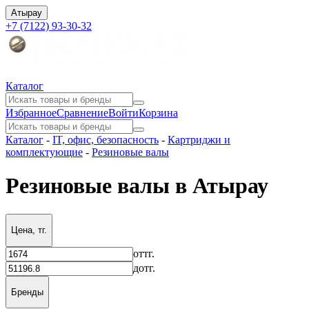
Атырау
+7 (7122) 93-30-32
Каталог
Избранное
Сравнение
Войти
Корзина
Каталог
-
IT, офис, безопасность
-
Картриджи и
комплектующие
-
Резиновые валы
Резиновые валы в Атырау
Цена, тг.
от
тг.
до
тг.
Бренды