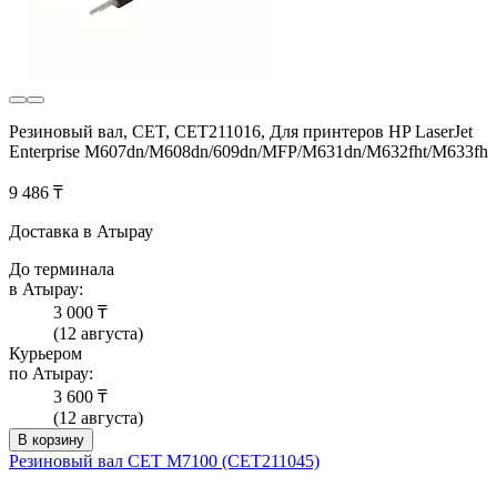
Резиновый вал, CET, CET211016, Для принтеров HP LaserJet
Enterprise M607dn/M608dn/609dn/MFP/M631dn/M632fht/M633fh
9 486 ₸
Доставка в Атырау
До терминала
в Атырау:
3 000 ₸
(12 августа)
Курьером
по Атырау:
3 600 ₸
(12 августа)
В корзину
Резиновый вал CET M7100 (CET211045)