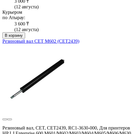
3 000 ₸
(12 августа)
Курьером
по Атырау:
3 600 ₸
(12 августа)
В корзину
Резиновый вал CET M602 (CET2439)
Резиновый вал, CET, CET2439, RC1-3630-000, Для принтеров
HP LJ Enterprise 600 M601/M602/M603/M604/M605/M606/M630