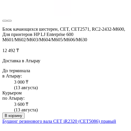
Блок качающихся шестерен, CET, CET2571, RC2-2432-M600,
Для принтеров HP LJ Enterprise 600
M601/M602/M603/M604/M605/M606/M630
12 492 ₸
Доставка в Атырау
До терминала
в Атырау:
3 000 ₸
(13 августа)
Курьером
по Атырау:
3 600 ₸
(13 августа)
В корзину
Бушинг резинового вала CET iR2320 (CET5086) правый