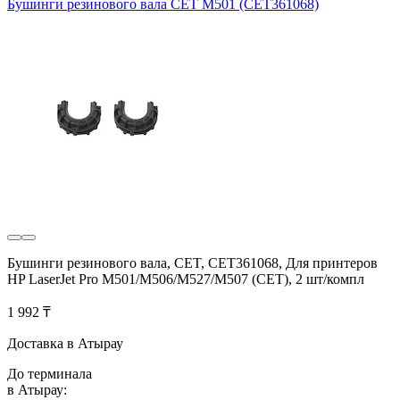
Бушинги резинового вала CET M501 (CET361068)
Бушинги резинового вала, CET, CET361068, Для принтеров
HP LaserJet Pro M501/M506/M527/M507 (CET), 2 шт/компл
1 992 ₸
Доставка в Атырау
До терминала
в Атырау: