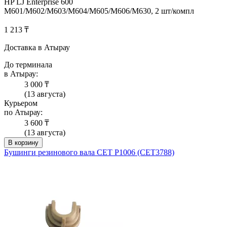
HP LJ Enterprise 600
M601/M602/M603/M604/M605/M606/M630, 2 шт/компл
1 213 ₸
Доставка в Атырау
До терминала
в Атырау:
3 000 ₸
(13 августа)
Курьером
по Атырау:
3 600 ₸
(13 августа)
В корзину
Бушинги резинового вала CET P1006 (CET3788)