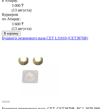
в Атырау:
3 000 ₸
(13 августа)
Курьером
по Атырау:
3 600 ₸
(13 августа)
В корзину
Бушинги резинового вала CET LJ1010 (CET3876R)
Бушинги резинового вала, CET, CET3876R, RC1-2079-000,