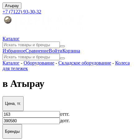
Атырау
+7 (7122) 93-30-32
Каталог
Избранное
Сравнение
Войти
Корзина
Каталог
-
Оборудование
-
Складское оборудование
-
Колеса
для тележек
в Атырау
Цена, тг.
от
тг.
до
тг.
Бренды