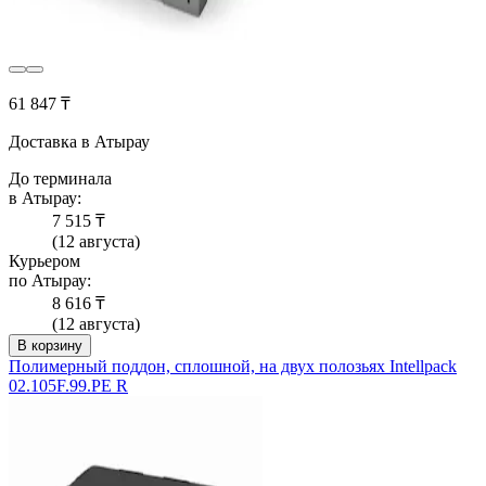
61 847 ₸
Доставка в Атырау
До терминала
в Атырау:
7 515 ₸
(12 августа)
Курьером
по Атырау:
8 616 ₸
(12 августа)
В корзину
Полимерный поддон, сплошной, на двух полозьях Intellpack
02.105F.99.PE R