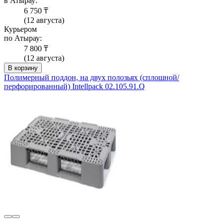
в Атырау:
6 750 ₸
(12 августа)
Курьером
по Атырау:
7 800 ₸
(12 августа)
В корзину
Полимерный поддон, на двух полозьях (сплошной/
перфорированный) Intellpack 02.105.91.Q