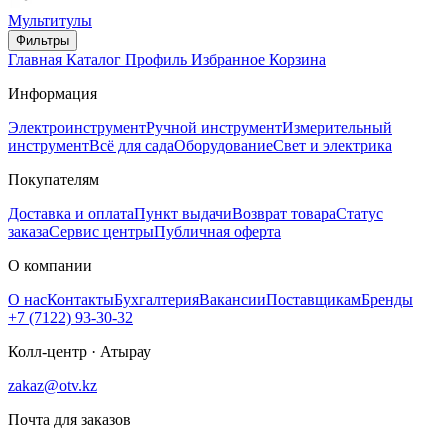
Мультитулы
Фильтры
Главная
Каталог
Профиль
Избранное
Корзина
Информация
Электроинструмент
Ручной инструмент
Измерительный
инструмент
Всё для сада
Оборудование
Свет и электрика
Покупателям
Доставка и оплата
Пункт выдачи
Возврат товара
Статус
заказа
Сервис центры
Публичная оферта
О компании
О нас
Контакты
Бухгалтерия
Вакансии
Поставщикам
Бренды
+7 (7122) 93-30-32
Колл-центр · Атырау
zakaz@otv.kz
Почта для заказов