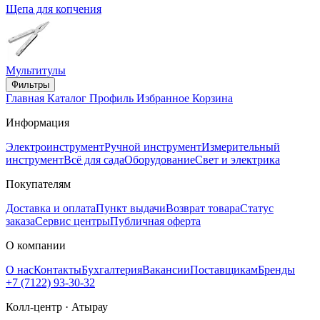
Щепа для копчения
Мультитулы
Фильтры
Главная
Каталог
Профиль
Избранное
Корзина
Информация
Электроинструмент
Ручной инструмент
Измерительный
инструмент
Всё для сада
Оборудование
Свет и электрика
Покупателям
Доставка и оплата
Пункт выдачи
Возврат товара
Статус
заказа
Сервис центры
Публичная оферта
О компании
О нас
Контакты
Бухгалтерия
Вакансии
Поставщикам
Бренды
+7 (7122) 93-30-32
Колл-центр · Атырау