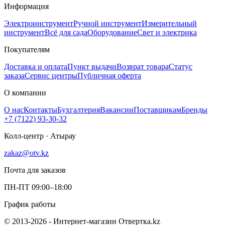
Информация
Электроинструмент
Ручной инструмент
Измерительный
инструмент
Всё для сада
Оборудование
Свет и электрика
Покупателям
Доставка и оплата
Пункт выдачи
Возврат товара
Статус
заказа
Сервис центры
Публичная оферта
О компании
О нас
Контакты
Бухгалтерия
Вакансии
Поставщикам
Бренды
+7 (7122) 93-30-32
Колл-центр · Атырау
zakaz@otv.kz
Почта для заказов
ПН-ПТ 09:00–18:00
График работы
© 2013-2026 - Интернет-магазин Отвертка.kz