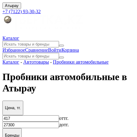
Атырау
+7 (7122) 93-30-32
Каталог
Избранное
Сравнение
Войти
Корзина
Каталог
-
Автотовары
-
Пробники автомобильные
Пробники автомобильные в
Атырау
Цена, тг.
от
тг.
до
тг.
Бренды