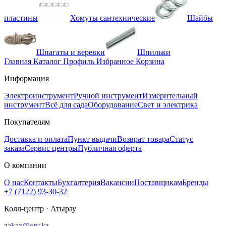
пластины
Хомуты сантехнические
Шайбы
Шпагаты и веревки
Шпильки
Главная
Каталог
Профиль
Избранное
Корзина
Информация
Электроинструмент
Ручной инструмент
Измерительный
инструмент
Всё для сада
Оборудование
Свет и электрика
Покупателям
Доставка и оплата
Пункт выдачи
Возврат товара
Статус
заказа
Сервис центры
Публичная оферта
О компании
О нас
Контакты
Бухгалтерия
Вакансии
Поставщикам
Бренды
+7 (7122) 93-30-32
Колл-центр · Атырау
zakaz@otv.kz