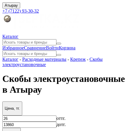
Атырау
+7 (7122) 93-30-32
Каталог
Избранное
Сравнение
Войти
Корзина
Каталог
-
Расходные материалы
-
Крепеж
-
Скобы
электроустановочные
Скобы электроустановочные
в Атырау
Цена, тг.
от
тг.
до
тг.