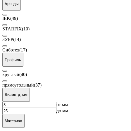
Бренды
IEK
(49)
STARFIX
(10)
ЗУБР
(14)
Сибртех
(17)
Профиль
круглый
(40)
прямоугольный
(37)
Диаметр, мм
от
мм
до
мм
Материал