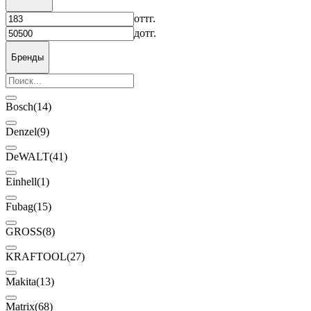
от
тг.
до
тг.
Бренды
Bosch
(14)
Denzel
(9)
DeWALT
(41)
Einhell
(1)
Fubag
(15)
GROSS
(8)
KRAFTOOL
(27)
Makita
(13)
Matrix
(68)