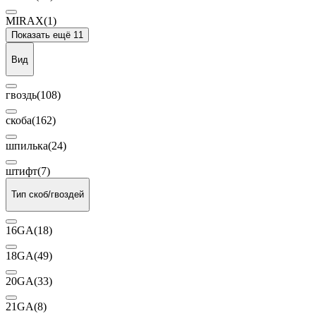
MIRAX
(1)
Показать ещё 11
Вид
гвоздь
(108)
скоба
(162)
шпилька
(24)
штифт
(7)
Тип скоб/гвоздей
16GA
(18)
18GA
(49)
20GA
(33)
21GA
(8)