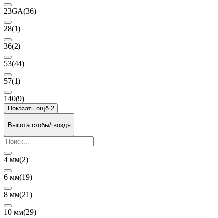
23GA
(36)
28
(1)
36
(2)
53
(44)
57
(1)
140
(9)
Показать ещё 2
Высота скобы/гвоздя
4 мм
(2)
6 мм
(19)
8 мм
(21)
10 мм
(29)