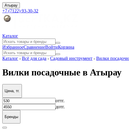
Атырау
+7 (7122) 93-30-32
Каталог
Избранное
Сравнение
Войти
Корзина
Каталог
-
Всё для сада
-
Садовый инструмент
-
Вилки посадоч
Вилки посадочные в Атырау
Цена, тг.
от
тг.
до
тг.
Бренды