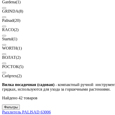
Gardena
(1)
GRINDA
(8)
Palisad
(20)
RACO
(2)
Startul
(1)
WORTH
(1)
ВОЛАТ
(2)
РОСТОК
(5)
Сибртех
(2)
Вилка посадочная (садовая)
- компактный ручной инструмент 
грядках, используются для ухода за горшечными растениями.
Найдено 42 товаров
Фильтры
Рыхлитель PALISAD 63006