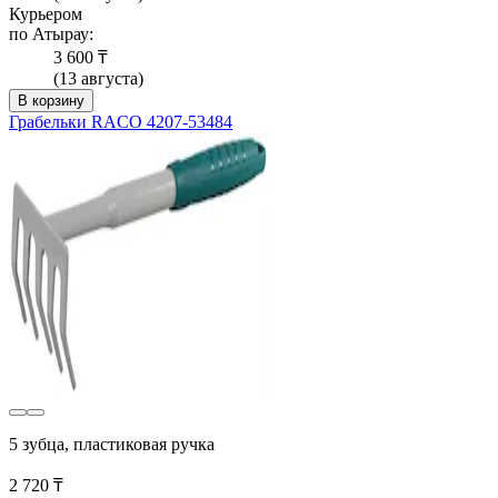
Курьером
по Атырау:
3 600 ₸
(13 августа)
В корзину
Грабельки RACO 4207-53484
5 зубца, пластиковая ручка
2 720 ₸