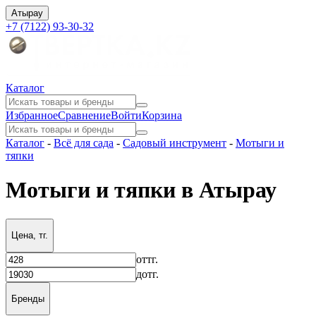
Атырау
+7 (7122) 93-30-32
Каталог
Избранное
Сравнение
Войти
Корзина
Каталог
-
Всё для сада
-
Садовый инструмент
-
Мотыги и
тяпки
Мотыги и тяпки в Атырау
Цена, тг.
от
тг.
до
тг.
Бренды