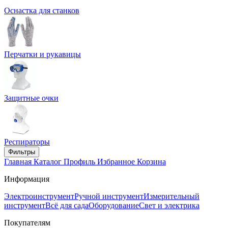
Оснастка для станков
Перчатки и рукавицы
Защитные очки
Респираторы
Фильтры
Главная
Каталог
Профиль
Избранное
Корзина
Информация
Электроинструмент
Ручной инструмент
Измерительный
инструмент
Всё для сада
Оборудование
Свет и электрика
Покупателям