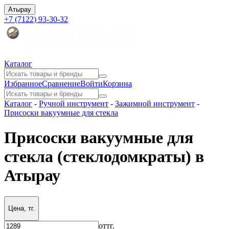
Атырау
+7 (7122) 93-30-32
Каталог
Избранное
Сравнение
Войти
Корзина
Каталог
-
Ручной инструмент
-
Зажимной инструмент
-
Присоски вакуумные для стекла
Присоски вакуумные для
стекла (стеклодомкраты) в
Атырау
Цена, тг.
от
тг.