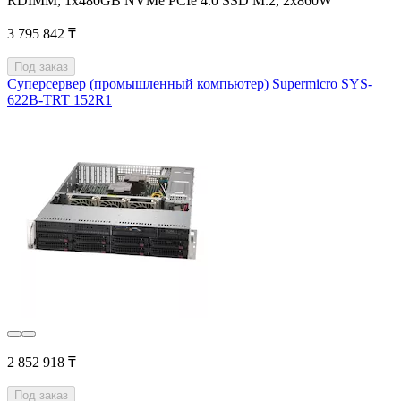
RDIMM, 1x480GB NVMe PCIe 4.0 SSD M.2, 2x860W
3 795 842 ₸
Под заказ
Суперсервер (промышленный компьютер) Supermicro SYS-
622B-TRT 152R1
2 852 918 ₸
Под заказ