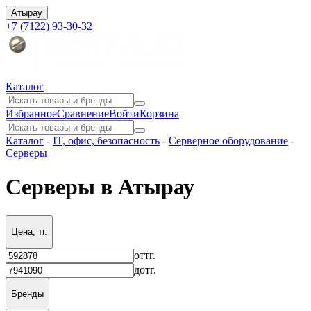
Атырау
+7 (7122) 93-30-32
Каталог
Избранное
Сравнение
Войти
Корзина
Каталог
-
IT, офис, безопасность
-
Серверное оборудование
-
Серверы
Серверы в Атырау
Цена, тг.
от
тг.
до
тг.
Бренды