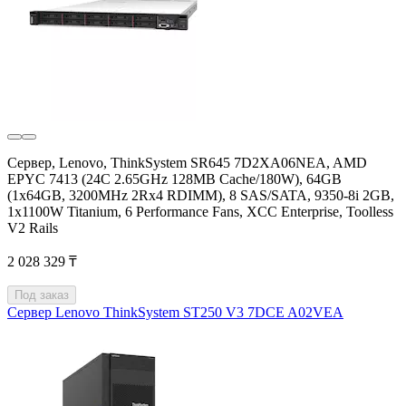
Сервер, Lenovo, ThinkSystem SR645 7D2XA06NEA, AMD
EPYC 7413 (24C 2.65GHz 128MB Cache/180W), 64GB
(1x64GB, 3200MHz 2Rx4 RDIMM), 8 SAS/SATA, 9350-8i 2GB,
1x1100W Titanium, 6 Performance Fans, XCC Enterprise, Toolless
V2 Rails
2 028 329 ₸
Под заказ
Сервер Lenovo ThinkSystem ST250 V3 7DCE A02VEA