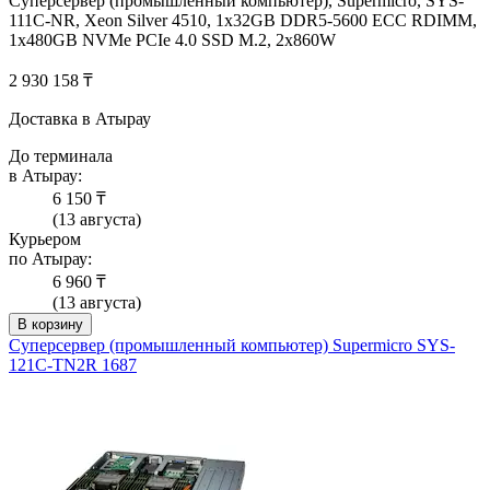
Суперсервер (промышленный компьютер), Supermicro, SYS-
111C-NR, Xeon Silver 4510, 1x32GB DDR5-5600 ECC RDIMM,
1x480GB NVMe PCIe 4.0 SSD M.2, 2x860W
2 930 158 ₸
Доставка в Атырау
До терминала
в Атырау:
6 150 ₸
(13 августа)
Курьером
по Атырау:
6 960 ₸
(13 августа)
В корзину
Суперсервер (промышленный компьютер) Supermicro SYS-
121C-TN2R 1687