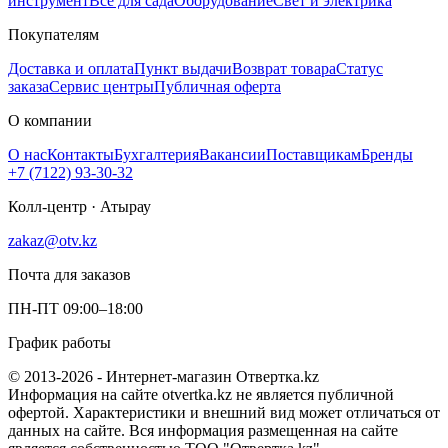
инструмент
Всё для сада
Оборудование
Свет и электрика
Покупателям
Доставка и оплата
Пункт выдачи
Возврат товара
Статус
заказа
Сервис центры
Публичная оферта
О компании
О нас
Контакты
Бухгалтерия
Вакансии
Поставщикам
Бренды
+7 (7122) 93-30-32
Колл-центр · Атырау
zakaz@otv.kz
Почта для заказов
ПН-ПТ 09:00–18:00
График работы
© 2013-2026 - Интернет-магазин Отвертка.kz
Информация на сайте otvertka.kz не является публичной
офертой. Характеристики и внешний вид может отличаться от
данных на сайте. Вся информация размещенная на сайте