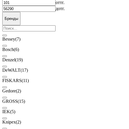
от
тг.
до
тг.
Бренды
Bessey
(7)
Bosch
(6)
Denzel
(19)
DeWALT
(17)
FISKARS
(11)
Gedore
(2)
GROSS
(15)
IEK
(5)
Knipex
(2)