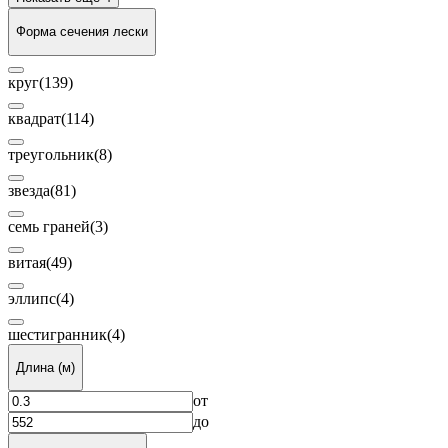
Форма сечения лески
круг
(139)
квадрат
(114)
треугольник
(8)
звезда
(81)
семь граней
(3)
витая
(49)
эллипс
(4)
шестигранник
(4)
Длина (м)
от
до