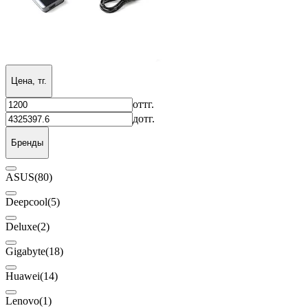
Цена, тг.
от
тг.
до
тг.
Бренды
ASUS
(80)
Deepcool
(5)
Deluxe
(2)
Gigabyte
(18)
Huawei
(14)
Lenovo
(1)