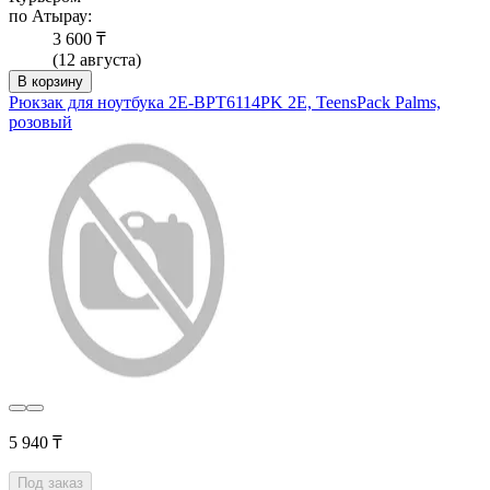
по Атырау:
3 600 ₸
(12 августа)
В корзину
Рюкзак для ноутбука 2E-BPT6114PK 2Е, TeensPack Palms,
розовый
5 940 ₸
Под заказ