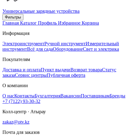
Универсальные зарядные устройства
Фильтры
Главная
Каталог
Профиль
Избранное
Корзина
Информация
Электроинструмент
Ручной инструмент
Измерительный
инструмент
Всё для сада
Оборудование
Свет и электрика
Покупателям
Доставка и оплата
Пункт выдачи
Возврат товара
Статус
заказа
Сервис центры
Публичная оферта
О компании
О нас
Контакты
Бухгалтерия
Вакансии
Поставщикам
Бренды
+7 (7122) 93-30-32
Колл-центр · Атырау
zakaz@otv.kz
Почта для заказов