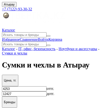
Атырау
+7 (7122) 93-30-32
Каталог
Избранное
Сравнение
Войти
Корзина
Каталог
-
IT, офис, безопасность
-
Ноутбуки и аксессуары
-
Сумки и чехлы
Сумки и чехлы в Атырау
Цена, тг.
от
тг.
до
тг.
Бренды