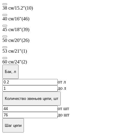
38 см/15.2"
(10)
40 см/16"
(46)
45 см/18"
(39)
50 см/20"
(26)
53 см/21"
(1)
60 см/24"
(2)
Бак, л
от
л
до
л
Количество звеньев цепи, шт
от
шт
до
шт
Шаг цепи