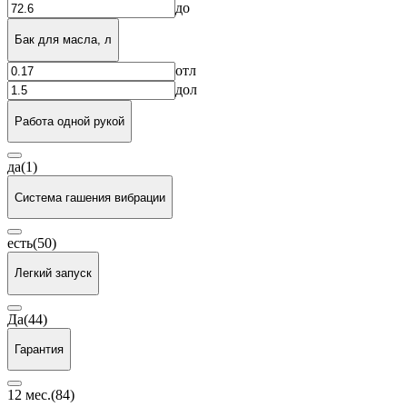
до
Бак для масла, л
от
л
до
л
Работа одной рукой
да
(1)
Система гашения вибрации
есть
(50)
Легкий запуск
Да
(44)
Гарантия
12 мес.
(84)