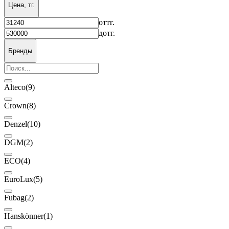
Цена, тг.
от
тг.
до
тг.
Бренды
Alteco
(9)
Crown
(8)
Denzel
(10)
DGM
(2)
ECO
(4)
EuroLux
(5)
Fubag
(2)
Hanskönner
(1)