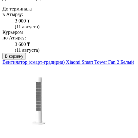
До терминала
в Атырау:
3 000 ₸
(11 августа)
Курьером
по Атырау:
3 600 ₸
(11 августа)
В корзину
Вентилятор (смарт-градирня) Xiaomi Smart Tower Fan 2 Белый