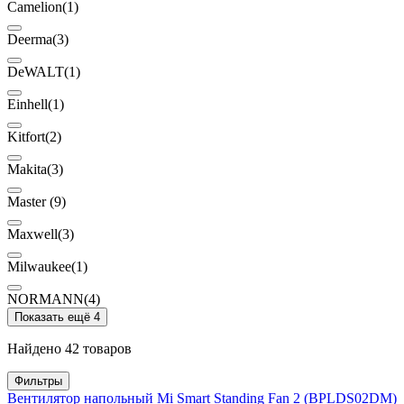
Camelion
(1)
Deerma
(3)
DeWALT
(1)
Einhell
(1)
Kitfort
(2)
Makita
(3)
Master
(9)
Maxwell
(3)
Milwaukee
(1)
NORMANN
(4)
Показать ещё 4
Найдено 42 товаров
Фильтры
Вентилятор напольный Mi Smart Standing Fan 2 (BPLDS02DM)