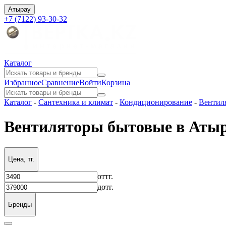
Атырау
+7 (7122) 93-30-32
Каталог
Избранное
Сравнение
Войти
Корзина
Каталог
-
Сантехника и климат
-
Кондиционирование
-
Вентил
Вентиляторы бытовые в Аты
Цена, тг.
от
тг.
до
тг.
Бренды