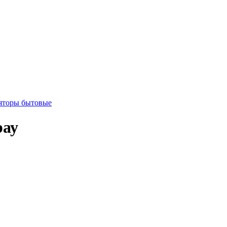
яторы бытовые
рау