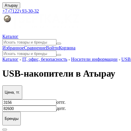
Атырау
+7 (7122) 93-30-32
Каталог
Избранное
Сравнение
Войти
Корзина
Каталог
-
IT, офис, безопасность
-
Носители информации
-
USB
USB-накопители в Атырау
Цена, тг.
от
тг.
до
тг.
Бренды