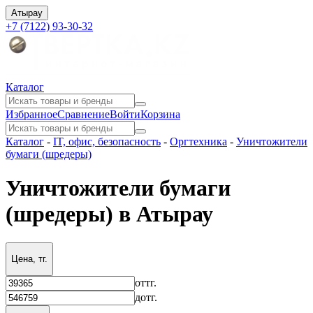
Атырау
+7 (7122) 93-30-32
Каталог
Избранное
Сравнение
Войти
Корзина
Каталог
-
IT, офис, безопасность
-
Оргтехника
-
Уничтожители
бумаги (шредеры)
Уничтожители бумаги
(шредеры) в Атырау
Цена, тг.
от
тг.
до
тг.