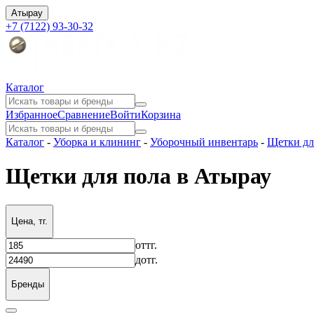
Атырау
+7 (7122) 93-30-32
Каталог
Избранное
Сравнение
Войти
Корзина
Каталог
-
Уборка и клининг
-
Уборочный инвентарь
-
Щетки дл
Щетки для пола в Атырау
Цена, тг.
от
тг.
до
тг.
Бренды