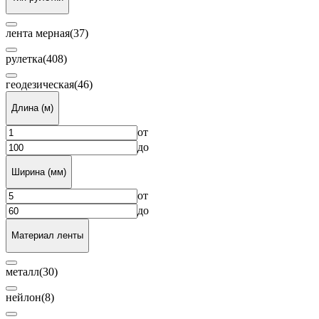
лента мерная
(37)
рулетка
(408)
геодезическая
(46)
Длина (м)
от
до
Ширина (мм)
от
до
Материал ленты
металл
(30)
нейлон
(8)