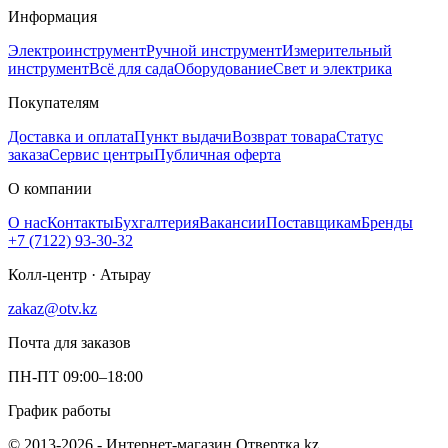
Информация
Электроинструмент
Ручной инструмент
Измерительный
инструмент
Всё для сада
Оборудование
Свет и электрика
Покупателям
Доставка и оплата
Пункт выдачи
Возврат товара
Статус
заказа
Сервис центры
Публичная оферта
О компании
О нас
Контакты
Бухгалтерия
Вакансии
Поставщикам
Бренды
+7 (7122) 93-30-32
Колл-центр · Атырау
zakaz@otv.kz
Почта для заказов
ПН-ПТ 09:00–18:00
График работы
© 2013-2026 - Интернет-магазин Отвертка.kz