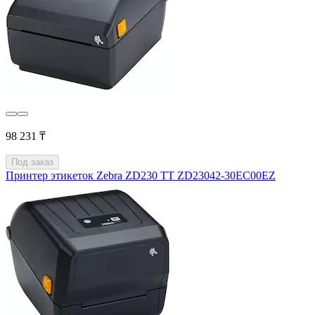
98 231 ₸
Под заказ
Принтер этикеток Zebra ZD230 TT ZD23042-30EC00EZ