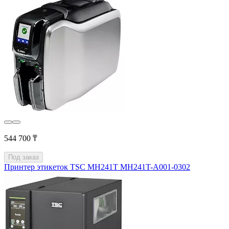
544 700 ₸
Под заказ
Принтер этикеток TSC MH241T MH241T-A001-0302