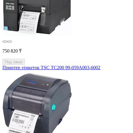
750 820 ₸
Под заказ
Принтер этикеток TSC TC200 99-059A003-6002