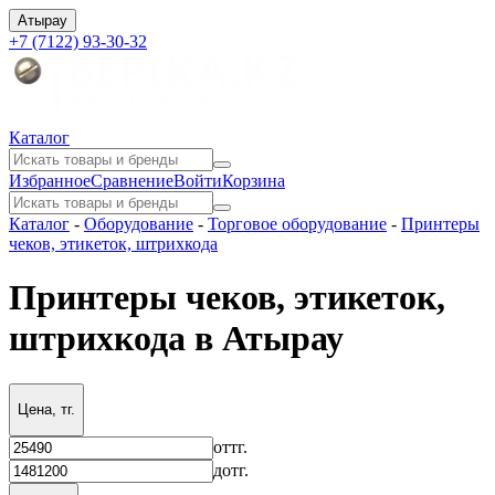
Атырау
+7 (7122) 93-30-32
Каталог
Избранное
Сравнение
Войти
Корзина
Каталог
-
Оборудование
-
Торговое оборудование
-
Принтеры
чеков, этикеток, штрихкода
Принтеры чеков, этикеток,
штрихкода в Атырау
Цена, тг.
от
тг.
до
тг.