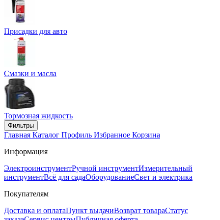
Присадки для авто
Смазки и масла
Тормозная жидкость
Фильтры
Главная
Каталог
Профиль
Избранное
Корзина
Информация
Электроинструмент
Ручной инструмент
Измерительный
инструмент
Всё для сада
Оборудование
Свет и электрика
Покупателям
Доставка и оплата
Пункт выдачи
Возврат товара
Статус
заказа
Сервис центры
Публичная оферта