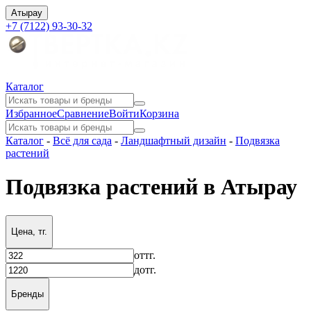
Атырау
+7 (7122) 93-30-32
Каталог
Избранное
Сравнение
Войти
Корзина
Каталог
-
Всё для сада
-
Ландшафтный дизайн
-
Подвязка
растений
Подвязка растений в Атырау
Цена, тг.
от
тг.
до
тг.
Бренды