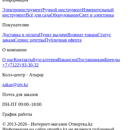
Электроинструмент
Ручной инструмент
Измерительный
инструмент
Всё для сада
Оборудование
Свет и электрика
Покупателям
Доставка и оплата
Пункт выдачи
Возврат товара
Статус
заказа
Сервис центры
Публичная оферта
О компании
О нас
Контакты
Бухгалтерия
Вакансии
Поставщикам
Бренды
+7 (7122) 93-30-32
Колл-центр · Атырау
zakaz@otv.kz
Почта для заказов
ПН-ПТ 09:00–18:00
График работы
© 2013-2026 - Интернет-магазин Отвертка.kz
Информация на сайте otvertka.kz не является публичной