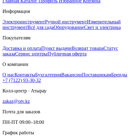
Главная
Каталог
Профиль
Избранное
Корзина
Информация
Электроинструмент
Ручной инструмент
Измерительный
инструмент
Всё для сада
Оборудование
Свет и электрика
Покупателям
Доставка и оплата
Пункт выдачи
Возврат товара
Статус
заказа
Сервис центры
Публичная оферта
О компании
О нас
Контакты
Бухгалтерия
Вакансии
Поставщикам
Бренды
+7 (7122) 93-30-32
Колл-центр · Атырау
zakaz@otv.kz
Почта для заказов
ПН-ПТ 09:00–18:00
График работы