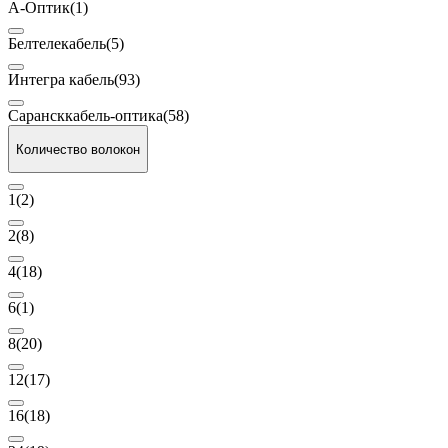
А-Оптик
(1)
Белтелекабель
(5)
Интегра кабель
(93)
Сарансккабель-оптика
(58)
Количество волокон
1
(2)
2
(8)
4
(18)
6
(1)
8
(20)
12
(17)
16
(18)