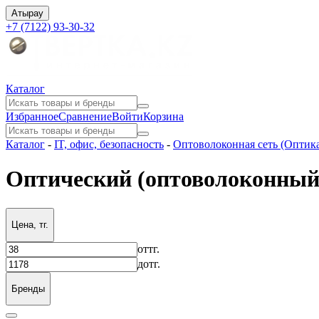
Атырау
+7 (7122) 93-30-32
Каталог
Избранное
Сравнение
Войти
Корзина
Каталог
-
IT, офис, безопасность
-
Оптоволоконная сеть (Оптик
Оптический (оптоволоконный
Цена, тг.
от
тг.
до
тг.
Бренды