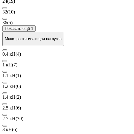
24
(19)
32
(10)
36
(5)
Показать ещё 1
Макс. растягивающая нагрузка
0.4 кН
(4)
1 кН
(7)
1.1 кН
(1)
1.2 кН
(6)
1.4 кН
(2)
2.5 кН
(6)
2.7 кН
(39)
3 кН
(6)