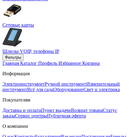
Сетевые карты
Шлюзы VOIP, телефоны IP
Фильтры
Главная
Каталог
Профиль
Избранное
Корзина
Информация
Электроинструмент
Ручной инструмент
Измерительный
инструмент
Всё для сада
Оборудование
Свет и электрика
Покупателям
Доставка и оплата
Пункт выдачи
Возврат товара
Статус
заказа
Сервис центры
Публичная оферта
О компании
О нас
Контакты
Бухгалтерия
Вакансии
Поставщикам
Бренды