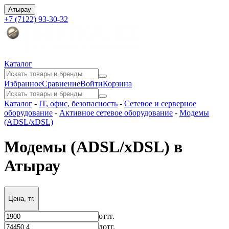
Атырау
+7 (7122) 93-30-32
Каталог
Избранное
Сравнение
Войти
Корзина
Каталог
-
IT, офис, безопасность
-
Сетевое и серверное
оборудование
-
Активное сетевое оборудование
-
Модемы
(ADSL/xDSL)
Модемы (ADSL/xDSL) в
Атырау
Цена, тг.
от
тг.
до
тг.