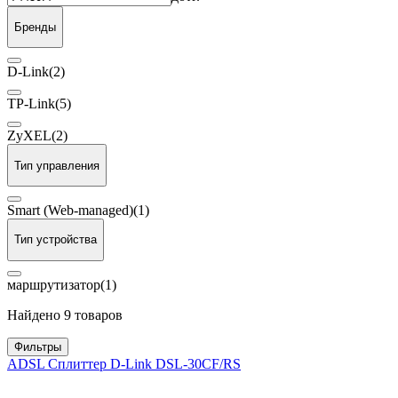
Бренды
D-Link
(2)
TP-Link
(5)
ZyXEL
(2)
Тип управления
Smart (Web-managed)
(1)
Тип устройства
маршрутизатор
(1)
Найдено 9 товаров
Фильтры
ADSL Сплиттер D-Link DSL-30CF/RS