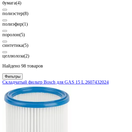
бумага
(4)
полиэстер
(8)
полиэфир
(1)
поролон
(5)
синтетика
(5)
целлюлоза
(2)
Найдено 98 товаров
Фильтры
Складчатый фильтр Bosch для GAS 15 L 2607432024