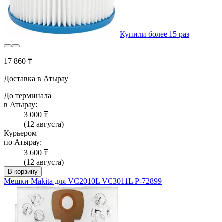
Купили более 15 раз
17 860 ₸
Доставка в Атырау
До терминала
в Атырау:
3 000 ₸
(12 августа)
Курьером
по Атырау:
3 600 ₸
(12 августа)
В корзину
Мешки Makita для VC2010L VC3011L P-72899