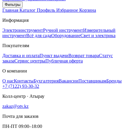
Фильтры
Главная
Каталог
Профиль
Избранное
Корзина
Информация
Электроинструмент
Ручной инструмент
Измерительный
инструмент
Всё для сада
Оборудование
Свет и электрика
Покупателям
Доставка и оплата
Пункт выдачи
Возврат товара
Статус
заказа
Сервис центры
Публичная оферта
О компании
О нас
Контакты
Бухгалтерия
Вакансии
Поставщикам
Бренды
+7 (7122) 93-30-32
Колл-центр · Атырау
zakaz@otv.kz
Почта для заказов
ПН-ПТ 09:00–18:00