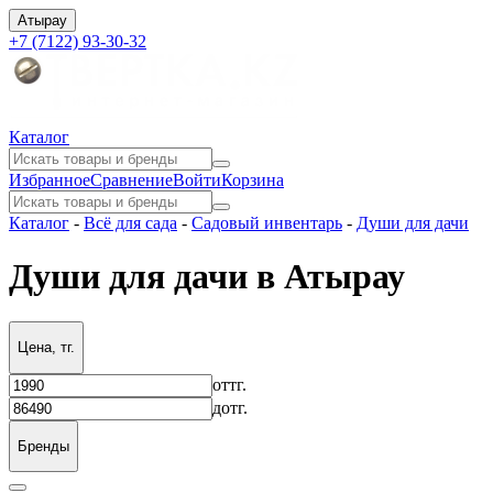
Атырау
+7 (7122) 93-30-32
Каталог
Избранное
Сравнение
Войти
Корзина
Каталог
-
Всё для сада
-
Садовый инвентарь
-
Души для дачи
Души для дачи в Атырау
Цена, тг.
от
тг.
до
тг.
Бренды