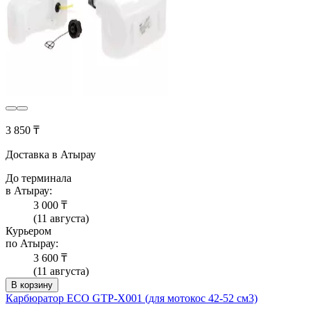
3 850 ₸
Доставка в Атырау
До терминала
в Атырау:
3 000 ₸
(11 августа)
Курьером
по Атырау:
3 600 ₸
(11 августа)
В корзину
Карбюратор ECO GTP-X001 (для мотокос 42-52 см3)