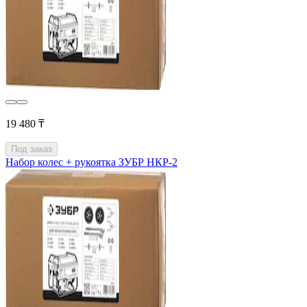
19 480 ₸
Под заказ
Набор колес + рукоятка ЗУБР НКР-2