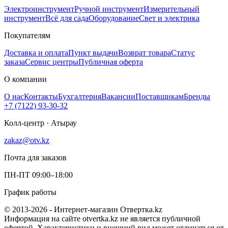
Электроинструмент
Ручной инструмент
Измерительный
инструмент
Всё для сада
Оборудование
Свет и электрика
Покупателям
Доставка и оплата
Пункт выдачи
Возврат товара
Статус
заказа
Сервис центры
Публичная оферта
О компании
О нас
Контакты
Бухгалтерия
Вакансии
Поставщикам
Бренды
+7 (7122) 93-30-32
Колл-центр · Атырау
zakaz@otv.kz
Почта для заказов
ПН-ПТ 09:00–18:00
График работы
© 2013-2026 - Интернет-магазин Отвертка.kz
Информация на сайте otvertka.kz не является публичной
офертой. Характеристики и внешний вид может отличаться от