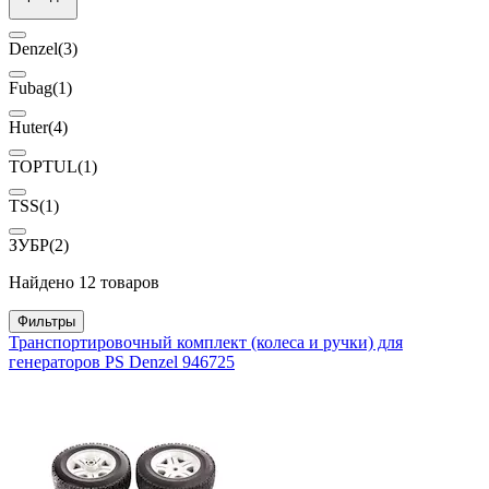
Denzel
(3)
Fubag
(1)
Huter
(4)
TOPTUL
(1)
TSS
(1)
ЗУБР
(2)
Найдено 12 товаров
Фильтры
Транспортировочный комплект (колеса и ручки) для
генераторов PS Denzel 946725