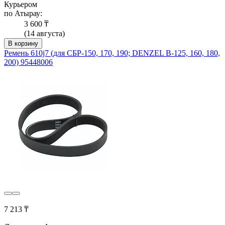
Курьером
по Атырау:
3 600 ₸
(14 августа)
В корзину
Ремень 610j7 (для СБР-150, 170, 190; DENZEL B-125, 160, 180,
200) 95448006
7 213 ₸