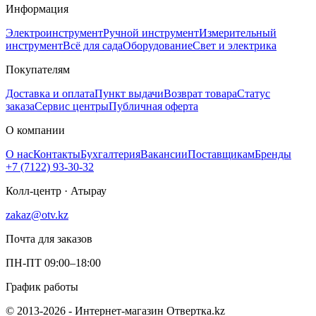
Информация
Электроинструмент
Ручной инструмент
Измерительный
инструмент
Всё для сада
Оборудование
Свет и электрика
Покупателям
Доставка и оплата
Пункт выдачи
Возврат товара
Статус
заказа
Сервис центры
Публичная оферта
О компании
О нас
Контакты
Бухгалтерия
Вакансии
Поставщикам
Бренды
+7 (7122) 93-30-32
Колл-центр · Атырау
zakaz@otv.kz
Почта для заказов
ПН-ПТ 09:00–18:00
График работы
© 2013-2026 - Интернет-магазин Отвертка.kz