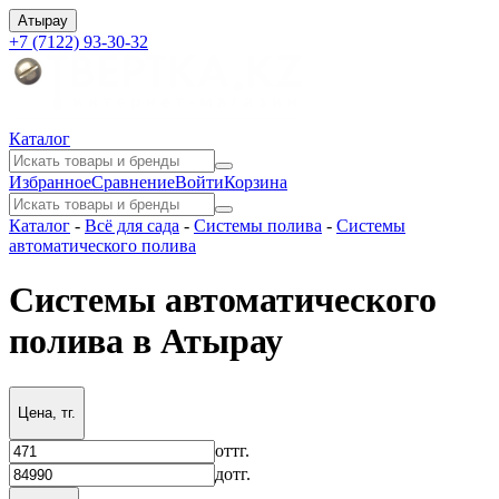
Атырау
+7 (7122) 93-30-32
Каталог
Избранное
Сравнение
Войти
Корзина
Каталог
-
Всё для сада
-
Системы полива
-
Системы
автоматического полива
Системы автоматического
полива в Атырау
Цена, тг.
от
тг.
до
тг.