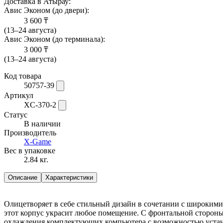
Доставка в Атырау:
Авис Эконом (до двери):
3 600 ₸
(13–24 августа)
Авис Эконом (до терминала):
3 000 ₸
(13–24 августа)
Код товара
50757-39
Артикул
XC-370-2
Статус
В наличии
Производитель
X-Game
Вес в упаковке
2.84 кг.
Описание
Характеристики
Олицетворяет в себе стильный дизайн в сочетании с широким
этот корпус украсит любое помещение. С фронтальной стороны
охлаждения комплектующих компьютера c возможностью устано