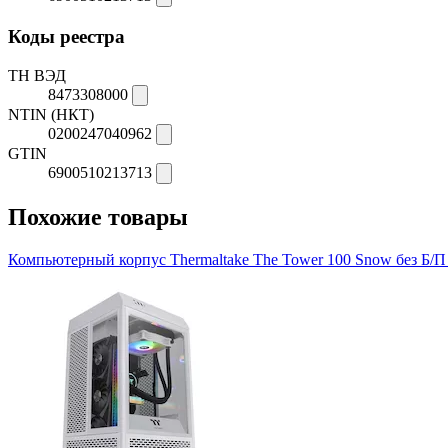
Коды реестра
ТН ВЭД
8473308000
NTIN (НКТ)
0200247040962
GTIN
6900510213713
Похожие товары
Компьютерный корпус Thermaltake The Tower 100 Snow без Б