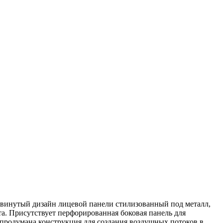
двинутый дизайн лицевой панели стилизованный под металл,
а. Присутствует перфорированная боковая панель для
продумана конструкция для создания воздушных потоков в