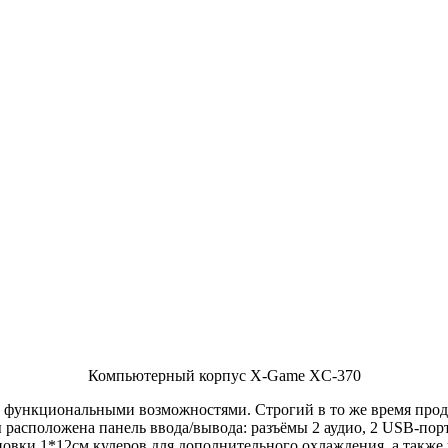
Компьютерный корпус X-Game XC-370
и функциональными возможностями. Строгий в то же время про
 расположена панель ввода/вывода: разъёмы 2 аудио, 2 USB-порт
вки 1*12см кулеров для дополнительного охлаждения, а также 