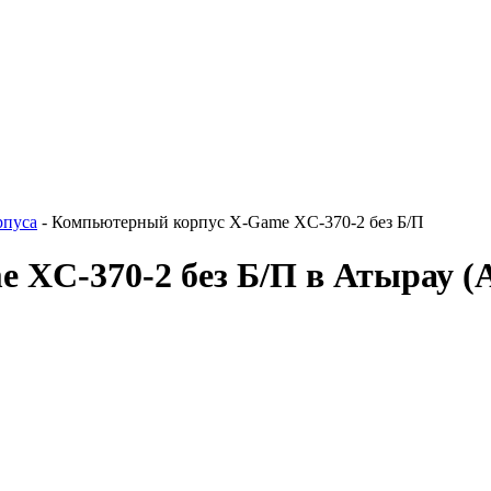
рпуса
-
Компьютерный корпус X-Game XC-370-2 без Б/П
 XC-370-2 без Б/П в Атырау
(