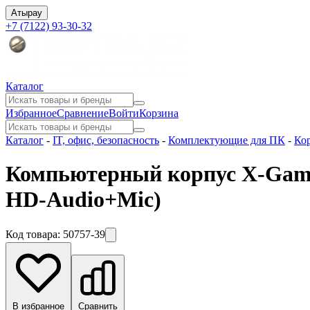
Атырау
+7 (7122) 93-30-32
Каталог
Избранное
Сравнение
Войти
Корзина
Каталог
-
IT, офис, безопасность
-
Комплектующие для ПК
-
Ко
Компьютерный корпус X-Game
HD-Audio+Mic)
Код товара:
50757-39
В избранное
Сравнить